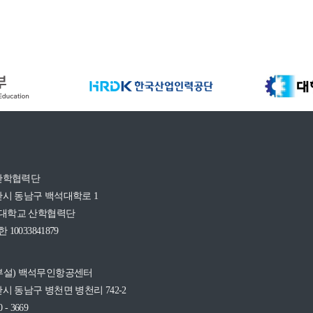
산학협력단
시 동남구 백석대학로 1
석대학교 산학협력단
10033841879
부설) 백석무인항공센터
시 동남구 병천면 병천리 742-2
0 - 3669