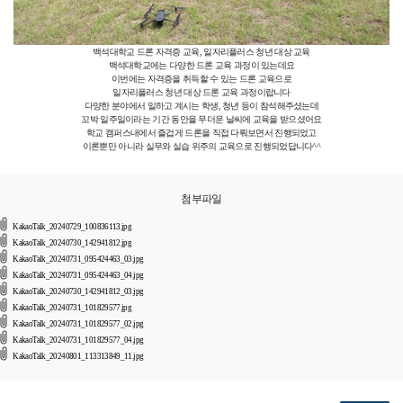
백석대학교 드론 자격증 교육, 일자리플러스 청년 대상 교육
백석대학교에는 다양한 드론 교육 과정이 있는데요
이번에는 자격증을 취득할 수 있는 드론 교육으로
일자리플러스 청년 대상 드론 교육 과정이랍니다
다양한 분야에서 일하고 계시는 학생, 청년 등이 참석해주셨는데
꼬박 일주일이라는 기간 동안을 무더운 날씨에 교육을 받으셨어요
학교 캠퍼스내에서 즐겁게 드론을 직접 다뤄보면서 진행되었고
이론뿐만 아니라 실무와 실습 위주의 교육으로 진행되었답니다^^
첨부파일
KakaoTalk_20240729_100836113.jpg
KakaoTalk_20240730_142941812.jpg
KakaoTalk_20240731_095424463_03.jpg
KakaoTalk_20240731_095424463_04.jpg
KakaoTalk_20240730_142941812_03.jpg
KakaoTalk_20240731_101829577.jpg
KakaoTalk_20240731_101829577_02.jpg
KakaoTalk_20240731_101829577_04.jpg
KakaoTalk_20240801_113313849_11.jpg