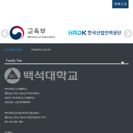
목록으로
개인정보처리방침
이메일무단수집거부
백석대학교 산학협력단
충청남도 천안시 동남구 백석대학로 1
예금주 : 백석대학교 산학협력단
계좌번호 : 신한 10033841879
백석대학교(부설) 백석무인항공센터
충청남도 천안시 동남구 병천면 병천리 742-2
TEL : 041 ) 580 - 3669
3비행장