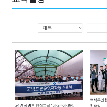
백석무인항
24년 국방부 전직교육 1차 2주차 과정
위촉식