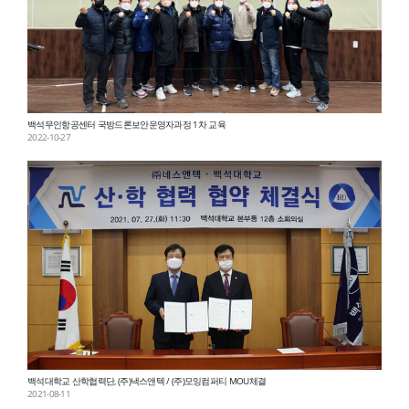
백석무인항공센터 국방드론보안운영자과정 1차 교육
2022-10-27
백석대학교 산학협력단, (주)낵스앤텍 / (주)모잉컴퍼티 MOU체결
2021-08-11