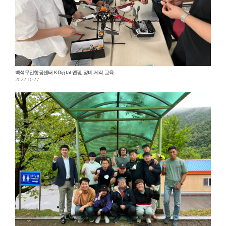
백석무인항공센터 K-Digital 맵핑, 정비․제작 교육
2022-10-27