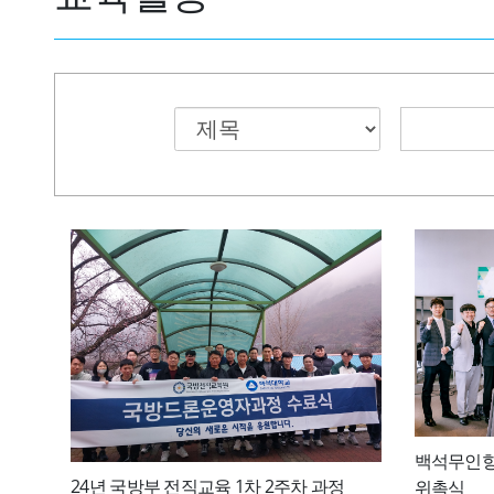
백석무인항
24년 국방부 전직교육 1차 2주차 과정
위촉식