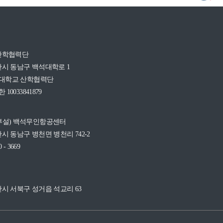
산학협력단
시 동남구 백석대학로 1
석대학교 산학협력단
10033841879
부설) 백석무인항공센터
시 동남구 병천면 병천리 742-2
0 - 3669
시 서북구 성거읍 석교리 63