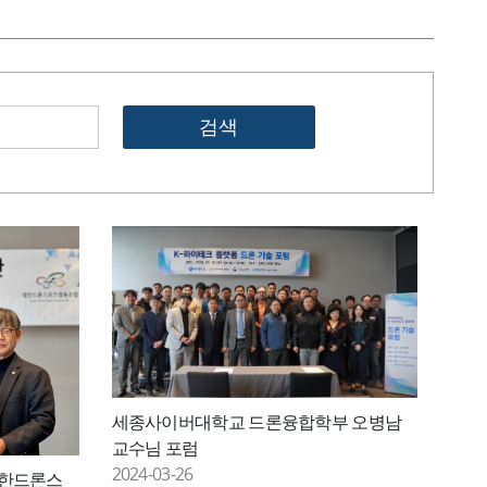
검색
세종사이버대학교 드론융합학부 오병남
교수님 포럼
2024-03-26
대한드론스