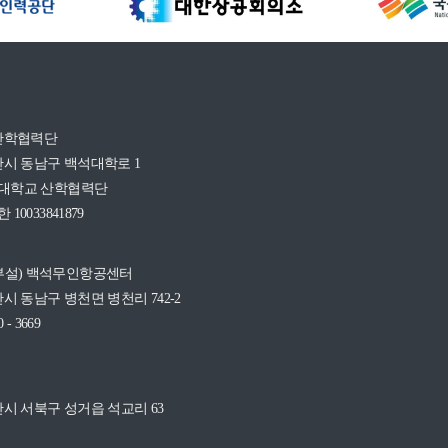
산학협력단
시 동남구 백석대학로 1
석대학교 산학협력단
10033841879
부설) 백석무인항공센터
시 동남구 병천면 병천리 742-2
0 - 3669
시 서북구 성거읍 석교리 63