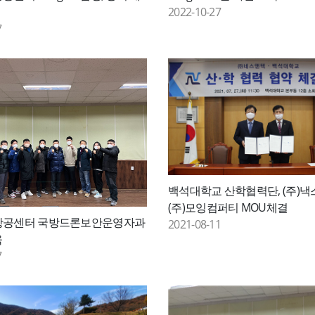
2022-10-27
7
백석대학교 산학협력단, (주)낵
(주)모잉컴퍼티 MOU체결
항공센터 국방드론보안운영자과
2021-08-11
육
7