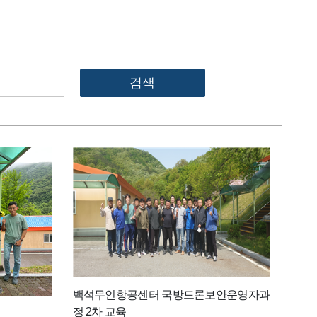
검색
백석무인항공센터 국방드론보안운영자과
정 2차 교육