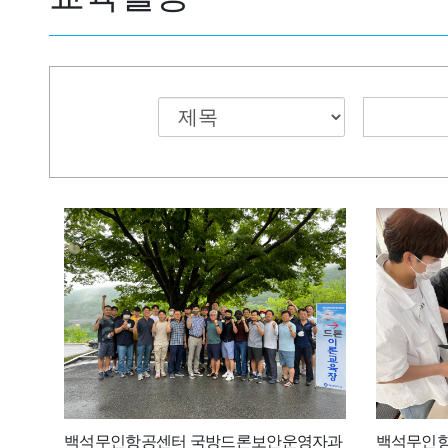
백석무인항공센터 국방드론보안운영자과
백석무인항공센