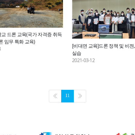
교 드론 교육(국가 자격증 취득
론 임무 특화 교육)
[비대면 교육]드론 정책 및 비젼
8
실습
2021-03-12
11